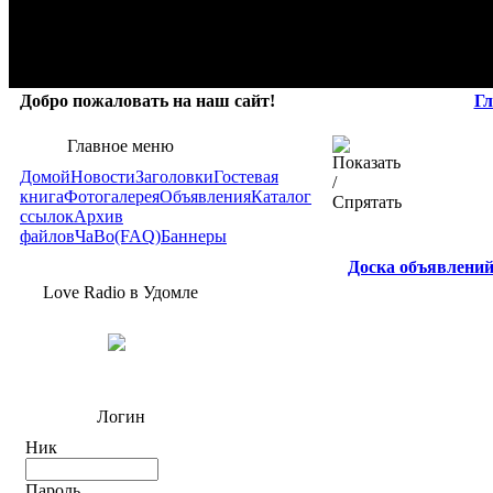
Добро пожаловать на наш сайт!
Гл
Главное меню
Домой
Новости
Заголовки
Гостевая
книга
Фотогалерея
Объявления
Каталог
ссылок
Архив
файлов
ЧаВо(FAQ)
Баннеры
Доска объявлени
Love Radio в Удомле
Логин
Ник
Пароль