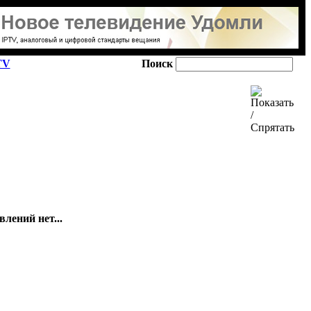
TV
Поиск
лений нет...