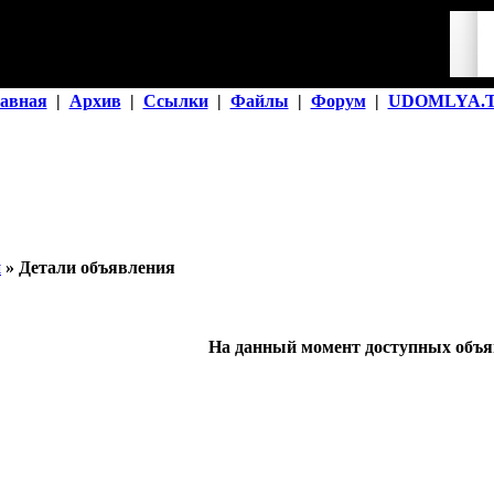
авная
|
Архив
|
Ссылки
|
Файлы
|
Форум
|
UDOMLYA.
й
» Детали объявления
На данный момент доступных объяв