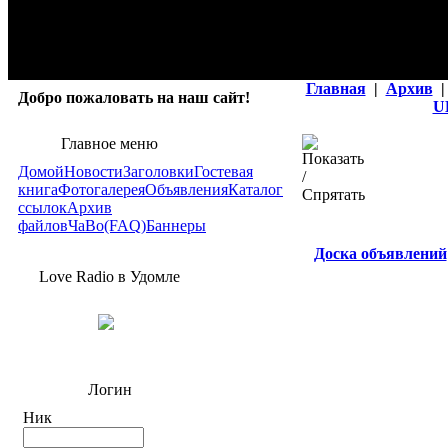
Главная
|
Архив
|
Добро пожаловать на наш сайт!
U
Главное меню
Домой
Новости
Заголовки
Гостевая
книга
Фотогалерея
Объявления
Каталог
ссылок
Архив
файлов
ЧаВо(FAQ)
Баннеры
Доска объявлений
Love Radio в Удомле
Логин
Ник