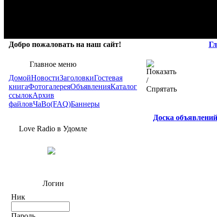
Добро пожаловать на наш сайт!
Гл
Главное меню
Домой
Новости
Заголовки
Гостевая
книга
Фотогалерея
Объявления
Каталог
ссылок
Архив
файлов
ЧаВо(FAQ)
Баннеры
Доска объявлени
Love Radio в Удомле
Логин
Ник
Пароль