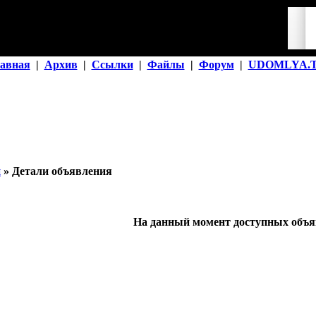
авная
|
Архив
|
Ссылки
|
Файлы
|
Форум
|
UDOMLYA.
й
» Детали объявления
На данный момент доступных объяв