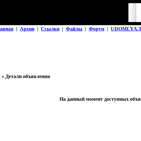
авная
|
Архив
|
Ссылки
|
Файлы
|
Форум
|
UDOMLYA.
й
» Детали объявления
На данный момент доступных объяв