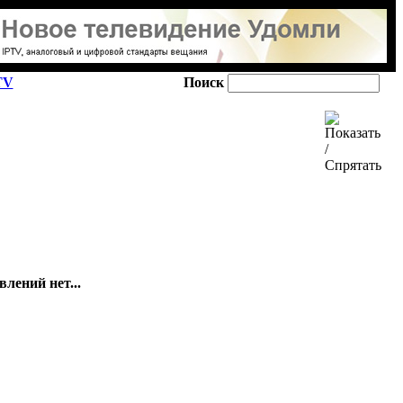
TV
Поиск
лений нет...