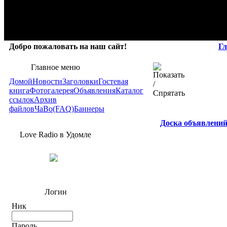
Добро пожаловать на наш сайт!
Гл
Главное меню
Домой
Новости
Заголовки
Гостевая
книга
Фотогалерея
Объявления
Каталог
ссылок
Архив
файлов
ЧаВо(FAQ)
Баннеры
Доска объявлени
Love Radio в Удомле
Логин
Ник
Пароль