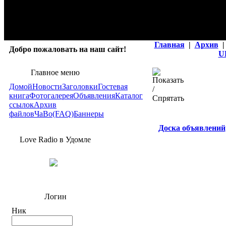
Главная
|
Архив
|
Добро пожаловать на наш сайт!
U
Главное меню
Домой
Новости
Заголовки
Гостевая
книга
Фотогалерея
Объявления
Каталог
ссылок
Архив
файлов
ЧаВо(FAQ)
Баннеры
Доска объявлений
Love Radio в Удомле
Логин
Ник