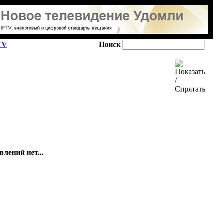
TV
Поиск
лений нет...