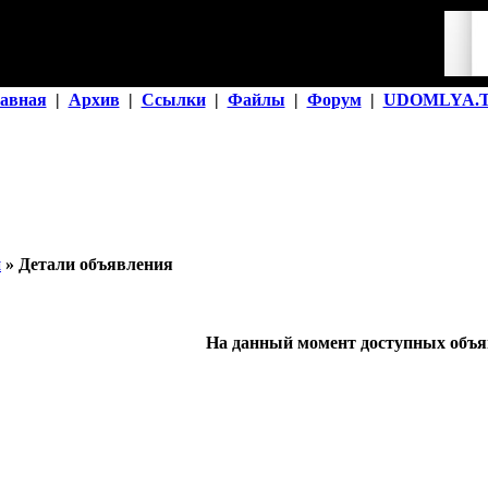
авная
|
Архив
|
Ссылки
|
Файлы
|
Форум
|
UDOMLYA.
й
» Детали объявления
На данный момент доступных объяв