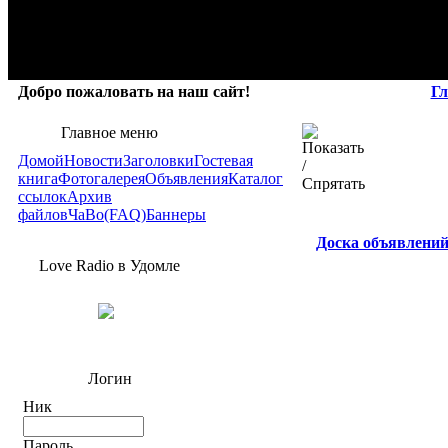
Добро пожаловать на наш сайт!
Гл
Главное меню
Домой
Новости
Заголовки
Гостевая
книга
Фотогалерея
Объявления
Каталог
ссылок
Архив
файлов
ЧаВо(FAQ)
Баннеры
Доска объявлени
Love Radio в Удомле
Логин
Ник
Пароль