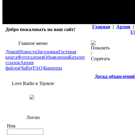
Главная
|
Архив
|
Добро пожаловать на наш сайт!
U
Главное меню
Домой
Новости
Заголовки
Гостевая
книга
Фотогалерея
Объявления
Каталог
ссылок
Архив
файлов
ЧаВо(FAQ)
Баннеры
Доска объявлений
Love Radio в Удомле
Логин
Ник