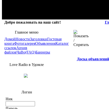
Добро пожаловать на наш сайт!
Гл
Главное меню
Домой
Новости
Заголовки
Гостевая
книга
Фотогалерея
Объявления
Каталог
ссылок
Архив
файлов
ЧаВо(FAQ)
Баннеры
Доска объявлени
Love Radio в Удомле
Логин
Ник
Пароль