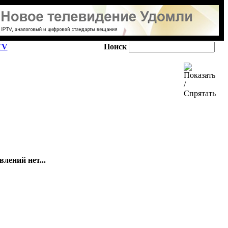
TV
Поиск
лений нет...