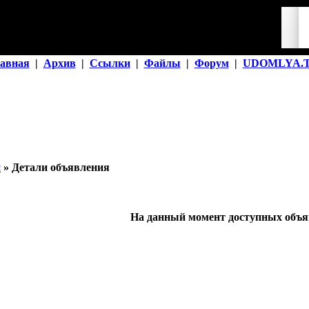
авная
|
Архив
|
Ссылки
|
Файлы
|
Форум
|
UDOMLYA.
й
» Детали объявления
На данный момент доступных объяв