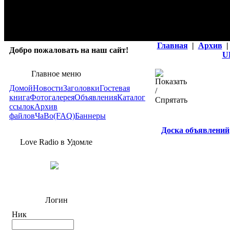
Главная
|
Архив
|
Добро пожаловать на наш сайт!
U
Главное меню
Домой
Новости
Заголовки
Гостевая
книга
Фотогалерея
Объявления
Каталог
ссылок
Архив
файлов
ЧаВо(FAQ)
Баннеры
Доска объявлений
Love Radio в Удомле
Логин
Ник