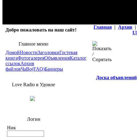
Главная
|
Архив
|
Добро пожаловать на наш сайт!
U
Главное меню
Домой
Новости
Заголовки
Гостевая
книга
Фотогалерея
Объявления
Каталог
ссылок
Архив
файлов
ЧаВо(FAQ)
Баннеры
Доска объявлений
Love Radio в Удомле
Логин
Ник