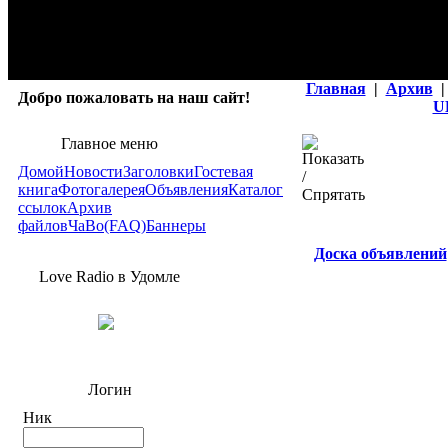
Главная
|
Архив
|
Добро пожаловать на наш сайт!
U
Главное меню
Домой
Новости
Заголовки
Гостевая
книга
Фотогалерея
Объявления
Каталог
ссылок
Архив
файлов
ЧаВо(FAQ)
Баннеры
Доска объявлений
Love Radio в Удомле
Логин
Ник