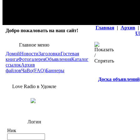
Главная
|
Архив
|
Добро пожаловать на наш сайт!
U
Главное меню
Домой
Новости
Заголовки
Гостевая
книга
Фотогалерея
Объявления
Каталог
ссылок
Архив
файлов
ЧаВо(FAQ)
Баннеры
Доска объявлений
Love Radio в Удомле
Логин
Ник