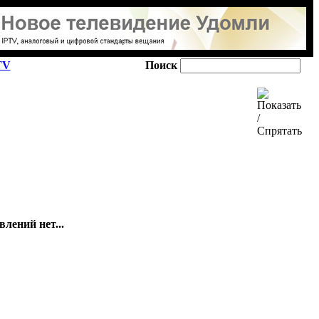
TV
Поиск
лений нет...