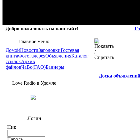
Добро пожаловать на наш сайт!
Гл
Главное меню
Домой
Новости
Заголовки
Гостевая
книга
Фотогалерея
Объявления
Каталог
ссылок
Архив
файлов
ЧаВо(FAQ)
Баннеры
Доска объявлени
Love Radio в Удомле
Логин
Ник
Пароль