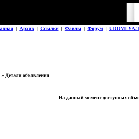
авная
|
Архив
|
Ссылки
|
Файлы
|
Форум
|
UDOMLYA.
й
» Детали объявления
На данный момент доступных объяв