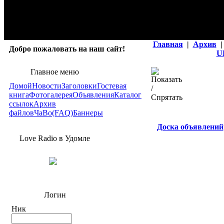
Главная
|
Архив
|
Добро пожаловать на наш сайт!
U
Главное меню
Домой
Новости
Заголовки
Гостевая
книга
Фотогалерея
Объявления
Каталог
ссылок
Архив
файлов
ЧаВо(FAQ)
Баннеры
Доска объявлений
Love Radio в Удомле
Логин
Ник