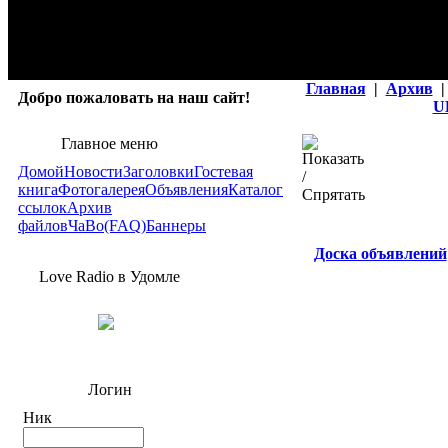
Главная
|
Архив
|
Добро пожаловать на наш сайт!
U
Главное меню
Домой
Новости
Заголовки
Гостевая
книга
Фотогалерея
Объявления
Каталог
ссылок
Архив
файлов
ЧаВо(FAQ)
Баннеры
Доска объявлений
Love Radio в Удомле
Логин
Ник