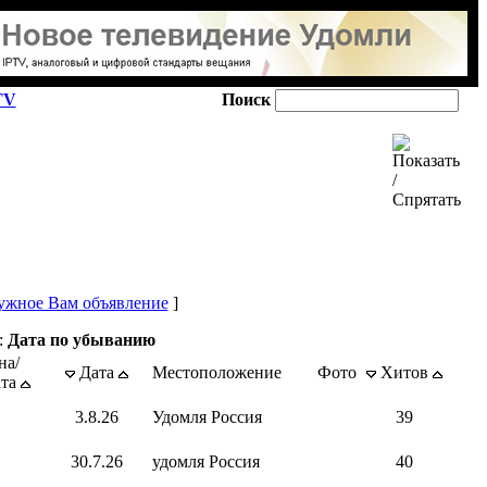
TV
Поиск
ужное Вам объявление
]
:
Дата по убыванию
на/
Дата
Местоположение
Фото
Хитов
ата
3.8.26
Удомля Россия
39
30.7.26
удомля Россия
40