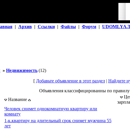
авная
|
Архив
|
Ссылки
|
Файлы
|
Форум
|
UDOMLYA.
й
»
Недвижимость
(12)
[
Добавьте объявление в этот раздел
|
Найдите н
Объявления классифицированны по правилу
Це
Название
зарпл
Человек снимет однокомнатную квартиру или
комнату
1-к.квартиру на длительный срок снимет мужчина 55
лет