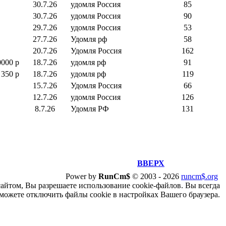
30.7.26
удомля Россия
85
30.7.26
удомля Россия
90
29.7.26
удомля Россия
53
27.7.26
Удомля рф
58
20.7.26
Удомля Россия
162
0000 р
18.7.26
удомля рф
91
350 р
18.7.26
удомля рф
119
15.7.26
Удомля Россия
66
12.7.26
удомля Россия
126
8.7.26
Удомля РФ
131
ВВЕРХ
Power by
RunCm$
©
2003 -
2026
runcm$.org
сайтом, Вы разрешаете использование cookie-файлов. Вы всегда
можете отключить файлы cookie в настройках Вашего браузера.