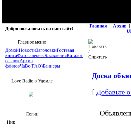
Главная
|
Архив
|
Добро пожаловать на наш сайт!
U
Главное меню
Домой
Новости
Заголовки
Гостевая
книга
Фотогалерея
Объявления
Каталог
ссылок
Архив
файлов
ЧаВо(FAQ)
Баннеры
Доска объя
Love Radio в Удомле
[
Добавьте о
Объявлен
Логин
Ник