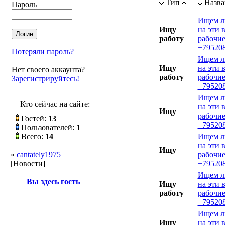
Тип
Назв
Пароль
Ищем л
Ищу
на эти 
работу
рабочие
+795208
Потеряли пароль?
Ищем л
Ищу
на эти 
Нет своего аккаунта?
работу
рабочие
Зарегистрируйтесь!
+795208
Ищем л
Кто сейчас на сайте:
на эти 
Ищу
рабочие
Гостей:
13
+795208
Пользователей:
1
Всего:
14
Ищем л
на эти 
Ищу
»
cantately1975
рабочие
[Новости]
+795208
Ищем л
Вы здесь гость
Ищу
на эти 
работу
рабочие
+795208
Ищем л
Ищу
на эти 